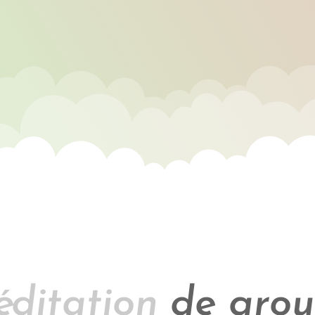
ditation
de gro